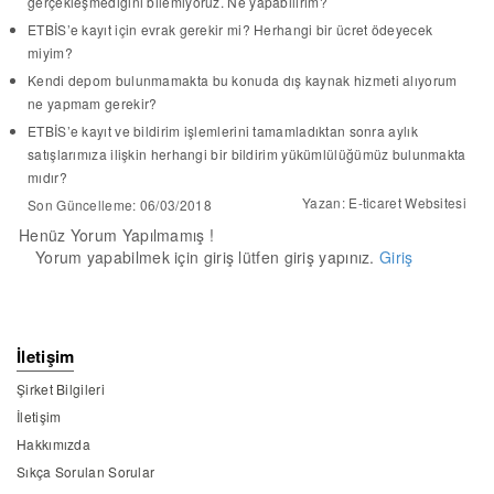
gerçekleşmediğini bilemiyoruz. Ne yapabilirim?
ETBİS’e kayıt için evrak gerekir mi? Herhangi bir ücret ödeyecek
miyim?
Kendi depom bulunmamakta bu konuda dış kaynak hizmeti alıyorum
ne yapmam gerekir?
ETBİS’e kayıt ve bildirim işlemlerini tamamladıktan sonra aylık
satışlarımıza ilişkin herhangi bir bildirim yükümlülüğümüz bulunmakta
mıdır?
Yazan: E-ticaret Websitesi
Son Güncelleme: 06/03/2018
Henüz Yorum Yapılmamış !
Yorum yapabilmek için giriş lütfen giriş yapınız.
Giriş
İletişim
Şirket Bilgileri
İletişim
Hakkımızda
Sıkça Sorulan Sorular