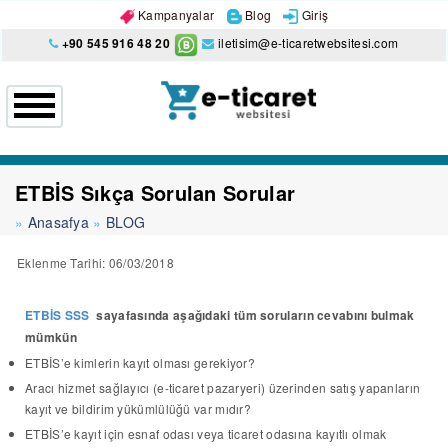
Kampanyalar
Blog
Giriş
+90 545 916 48 20
iletisim@e-ticaretwebsitesi.com
ETBİS Sıkça Sorulan Sorular
Anasafya
BLOG
Eklenme Tarihi: 06/03/2018
ETBİS SSS
sayafasında aşağıdaki tüm soruların cevabını bulmak
mümkün
ETBİS’e kimlerin kayıt olması gerekiyor?
Aracı hizmet sağlayıcı (e-ticaret pazaryeri) üzerinden satış yapanların
kayıt ve bildirim yükümlülüğü var mıdır?
ETBİS’e kayıt için esnaf odası veya ticaret odasına kayıtlı olmak