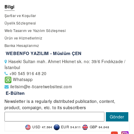
Bilgi
Şartlar ve Koşullar
Üyelik Sözleşmesi
Web Tasarım ve Yazılım Sözleşmesi
Ürün ve Hizmetlerimiz
Banka Hesaplarımız
WEBENFO YAZILIM - Müslüm ÇEN
Haseki Sultan mah. Ahmet Hikmet sk. no: 39/6 Fındıkzade /
İstanbul
+90 545 916 48 20
Whatsapp
iletisim@e-ticaretwebsitesi.com
E-Bülten
Newsletter is a regularly distributed publication, content,
product, compaign, etc. to its subscribers
Gönder
USD
EUR
GBP
47.564
54.911
64.048