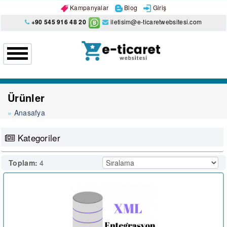
Kampanyalar
Blog
Giriş
+90 545 916 48 20
iletisim@e-ticaretwebsitesi.com
Ürünler
Anasafya
Kategoriler
Toplam:
4