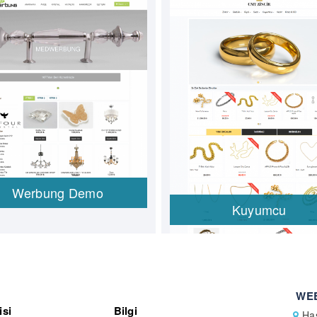
Werbung Demo
Kuyumcu
WEB
isi
Bilgi
Has