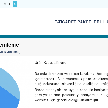
m
$
€
₺
£
E-TICARET PAKETLERI
yenileme)
yıllık yenileme)
Ürün Kodu: allinone
Bu paketlerimizde websitesi kurulumu, hosting
içermektedir. Bu hizmetimiz 4 paketten oluşm
ettiği sektörüne, işlevselliğine, özelliğine, traf
Başka bir deyişle, en uygun paket ile
başlıyor
göre yeni hizmet paketine yükseliyorsunuz. A
websitesi için gerekli olduğu anlatılmıştır.