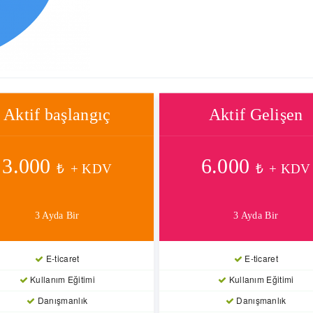
Aktif başlangıç
Aktif Gelişen
3.000
6.000
₺
+ KDV
₺
+ KDV
3 Ayda Bir
3 Ayda Bir
E-ticaret
E-ticaret
Kullanım Eğitimi
Kullanım Eğitimi
Danışmanlık
Danışmanlık