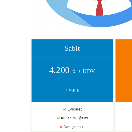
Sabit
4.200
₺
+ KDV
1 Yıllık
E-ticaret
Kullanım Eğitimi
Danışmanlık