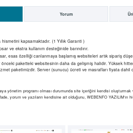
Yorum
Ür
a hismetini kapsamaktadır. (1 Yıllık Garanti )
psar ve ekstra kullanım desteğinide barındırır.
psar, esas özelliği canlanmaya başlamış websiteleri artık sipariş düş
önceki paketteki websitesinin daha da gelişmiş halidir. Yüksek hitte
met paketimizdir. Server (sunucu) ücreti ve masrafları fiyata dahil d
ya yönetim programı olması durumunda site içeriğini kendisi oluşturmak v
ifade, yorum ve yazıların kendisine ait olduğunu, WEBENFO YAZILIM'ın hiç