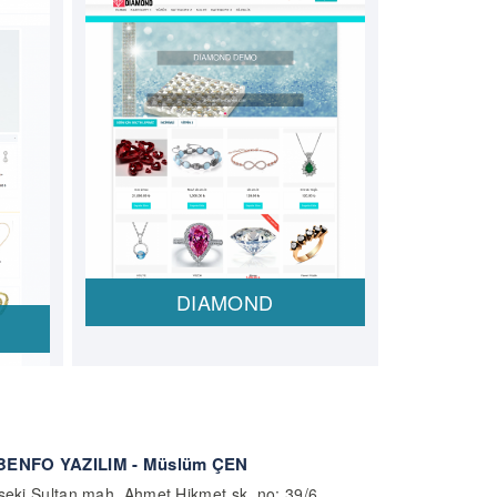
DIAMOND
ENFO YAZILIM - Müslüm ÇEN
eki Sultan mah. Ahmet Hikmet sk. no: 39/6