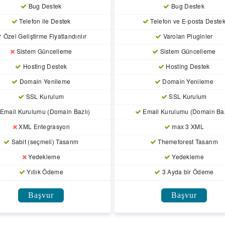
Bug Destek
Bug Destek
Telefon ile Destek
Telefon ve E-posta Deste
Özel Geliştirme Fiyatlandırılır
Varolan Pluginler
Sistem Güncelleme
Sistem Güncelleme
Hosting Destek
Hosting Destek
Domain Yenileme
Domain Yenileme
SSL Kurulum
SSL Kurulum
Email Kurulumu (Domain Bazlı)
Email Kurulumu (Domain Baz
XML Entegrasyon
max 3 XML
Sabit (seçmeli) Tasarım
Themeforest Tasarım
Yedekleme
Yedekleme
Yıllık Ödeme
3 Ayda bir Ödeme
Başvur
Başvur