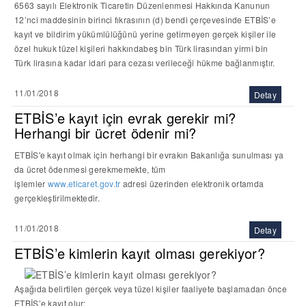
6563 sayılı Elektronik Ticaretin Düzenlenmesi Hakkında Kanunun
12’nci maddesinin birinci fıkrasının (d) bendi çerçevesinde ETBİS’e
kayıt ve bildirim yükümlülüğünü yerine getirmeyen gerçek kişiler ile
özel hukuk tüzel kişileri hakkında
beş bin Türk lirasından yirmi bin
Türk
lirasına kadar idari para cezası verileceği hükme bağlanmıştır.
11/01/2018
Detay
ETBİS’e kayıt için evrak gerekir mi?
Herhangi bir ücret ödenir mi?
ETBİS'e kayıt olmak için herhangi bir evrakın Bakanlığa sunulması ya
da ücret ödenmesi gerekmemekte, tüm
işlemler
www.eticaret.gov.tr
adresi üzerinden elektronik ortamda
gerçekleştirilmektedir.
11/01/2018
Detay
ETBİS’e kimlerin kayıt olması gerekiyor?
Aşağıda belirtilen gerçek veya tüzel kişiler faaliyete başlamadan önce
ETBİS’e kayıt olur: