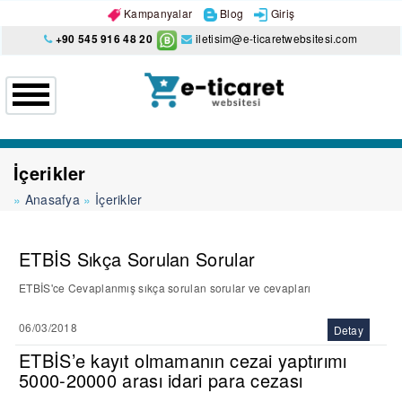
Kampanyalar
Blog
Giriş
+90 545 916 48 20
iletisim@e-ticaretwebsitesi.com
İçerikler
Anasafya
İçerikler
ETBİS Sıkça Sorulan Sorular
ETBİS'ce Cevaplanmış sıkça sorulan sorular ve cevapları
06/03/2018
Detay
ETBİS’e kayıt olmamanın cezai yaptırımı
5000-20000 arası idari para cezası