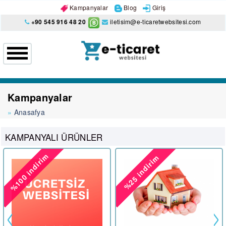
Kampanyalar
Blog
Giriş
+90 545 916 48 20
iletisim@e-ticaretwebsitesi.com
Kampanyalar
Anasafya
KAMPANYALI ÜRÜNLER
%100 indirim
%25 indirim
<
>