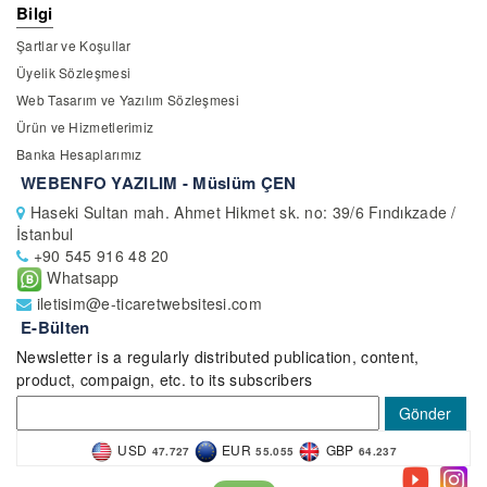
Bilgi
Şartlar ve Koşullar
Üyelik Sözleşmesi
Web Tasarım ve Yazılım Sözleşmesi
Ürün ve Hizmetlerimiz
Banka Hesaplarımız
WEBENFO YAZILIM - Müslüm ÇEN
Haseki Sultan mah. Ahmet Hikmet sk. no: 39/6 Fındıkzade /
İstanbul
+90 545 916 48 20
Whatsapp
iletisim@e-ticaretwebsitesi.com
E-Bülten
Newsletter is a regularly distributed publication, content,
product, compaign, etc. to its subscribers
Gönder
USD
EUR
GBP
47.727
55.055
64.237