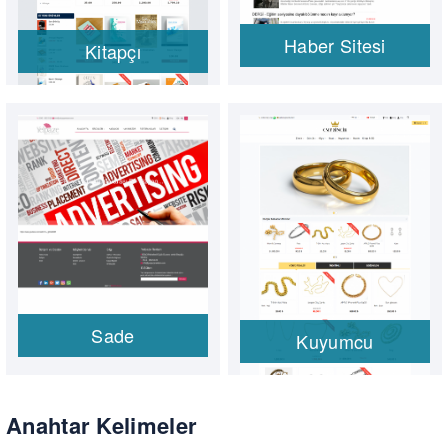
Haber Sitesi
Kitapçı
Sade
Kuyumcu
Anahtar Kelimeler