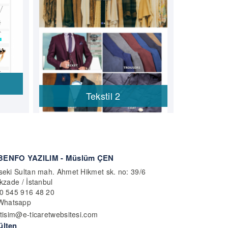
Tekstil 2
ENFO YAZILIM - Müslüm ÇEN
eki Sultan mah. Ahmet Hikmet sk. no: 39/6
kzade / İstanbul
0 545 916 48 20
hatsapp
etisim@e-ticaretwebsitesi.com
ülten