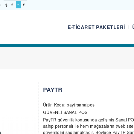
m
$
€
₺
£
E-TICARET PAKETLERI
PAYTR
Ürün Kodu: paytrsanalpos
GÜVENLİ SANAL POS
PayTR güvenlik konusunda gelişmiş Sanal POS 
sahip personeli ile hem mağazaların (web sit
güvenliğini sağlamaktadır. Böylece PayTR San