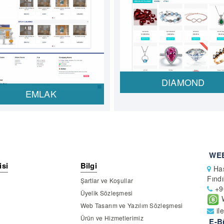
DIAMOND
EMLAK
WEB
isi
Bilgi
Has
Fındı
Şartlar ve Koşullar
+9
Üyelik Sözleşmesi
W
Web Tasarım ve Yazılım Sözleşmesi
il
Ürün ve Hizmetlerimiz
E-B